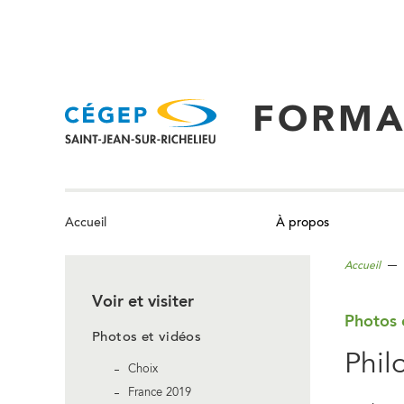
Aller
au
contenu
principal
FORMA
À propos
Accueil
Accueil
Voir et visiter
Photos 
Photos et vidéos
Phil
Choix
France 2019