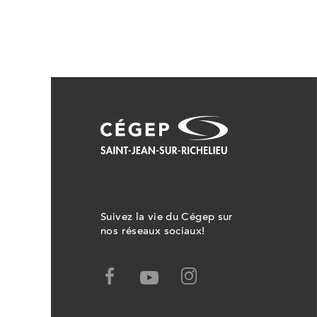
Suivez la vie du Cégep sur
nos réseaux sociaux!
Facebook,
Youtube,
Ce
Ce
lien
lien