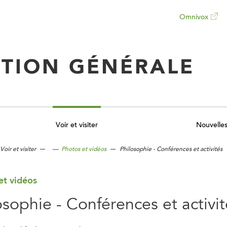
Omnivox
Ce
lien
TION GÉNÉRALE
ouvrira
dans
Voir et visiter
Nouvelle
un
Voir et visiter
—
Photos et vidéos
Philosophie - Conférences et activités
nouvel
et vidéos
onglet
osophie - Conférences et activit