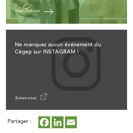
Voir l'album
Ne manquez aucun événement du
Cégep sur INSTAGRAM !
Suivez-nous
Partager :
Facebook
ce
LinkedIn
ce
Email
ce