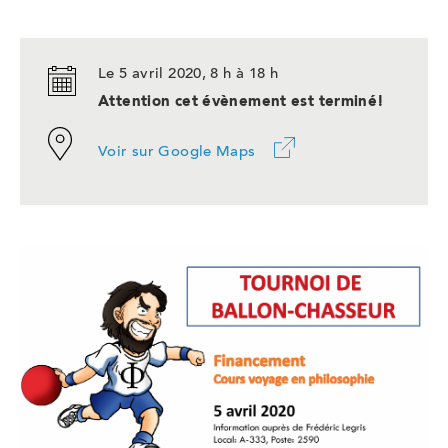
Le 5 avril 2020, 8 h à 18 h
Attention cet évènement est terminé!
Ce
Voir sur Google Maps
lien
ouvrira
dans
un
nouvel
onglet