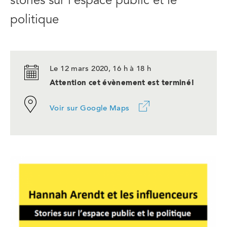
stories sur l’espace public et le
politique
Le 12 mars 2020, 16 h à 18 h
Attention cet évènement est terminé!
Ce
Voir sur Google Maps
lien
ouvrira
dans
un
nouvel
onglet