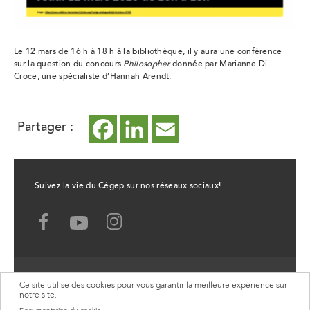
Le 12 mars de 16 h à 18 h à la bibliothèque, il y aura une conférence
sur la question du concours
Philosopher
donnée par Marianne Di
Croce, une spécialiste d’Hannah Arendt.
Partager :
Facebook
ce
LinkedIn
ce
Email
ce
lien
lien
lien
ouvrira
ouvrira
ouvrira
Suivez la vie du Cégep sur nos réseaux sociaux!
dans
dans
dans
Facebook,
Youtube,
un
un
un
Ce
Ce
lien
lien
nouvel
nouvel
nouvel
ouvrira
ouvrira
Services offerts au public
Ce site utilise des cookies pour vous garantir la meilleure expérience sur
dans
onglet
onglet
onglet
notre site.
dans