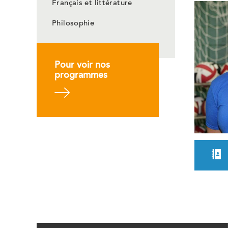
Français et littérature
Philosophie
Pour voir nos
programmes
En savoir plus