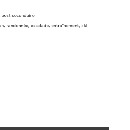
un
un
un
 post secondaire
nouvel
nouvel
nouvel
on, randonnée, escalade, entraînement, ski
onglet
onglet
onglet