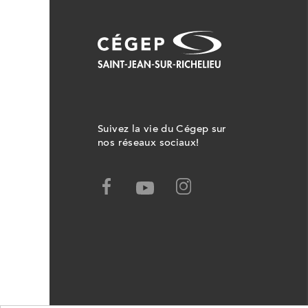
Suivez la vie du Cégep sur
nos réseaux sociaux!
Facebook,
Youtube,
Ce
Ce
lien
lien
ouvrira
ouvrira
dans
dans
un
un
nouvel
nouvel