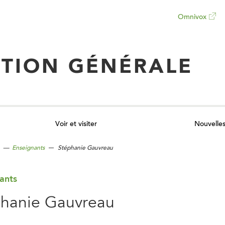
Omnivox
Ce
lien
TION GÉNÉRALE
ouvrira
dans
Voir et visiter
Nouvelle
un
—
Enseignants
Stéphanie Gauvreau
nouvel
ants
onglet
hanie Gauvreau