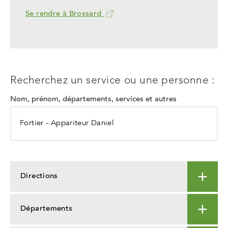
Se rendre à Brossard
Ce
lien
ouvrira
dans
un
nouvel
Recherchez un service ou une personne :
onglet
Nom, prénom, départements, services et autres
Directions
Départements