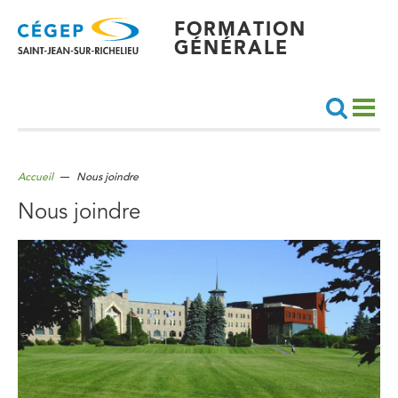
Aller
au
contenu
FORMATION
principal
GÉNÉRALE
Recherche
Accueil
Nous joindre
Nous joindre