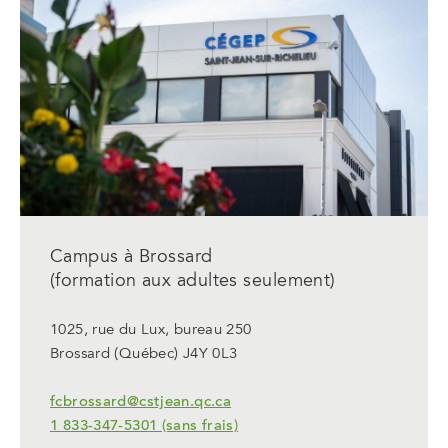
nouvel
onglet
Campus à Brossard
(formation aux adultes seulement)
1025, rue du Lux, bureau 250
Brossard (Québec) J4Y 0L3
fcbrossard@cstjean.qc.ca
1 833-347-5301 (sans frais)