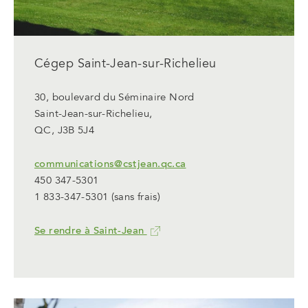
Cégep Saint-Jean-sur-Richelieu
30, boulevard du Séminaire Nord
Saint-Jean-sur-Richelieu,
QC, J3B 5J4
communications@cstjean.qc.ca
450 347-5301
1 833-347-5301
(sans frais)
Se rendre à Saint-Jean
Ce
lien
ouvrira
dans
un