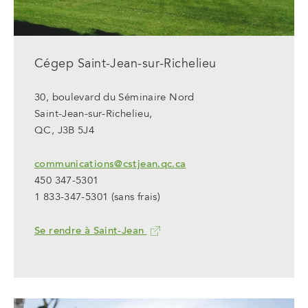
Cégep Saint-Jean-sur-Richelieu
30, boulevard du Séminaire Nord
Saint-Jean-sur-Richelieu,
QC, J3B 5J4
communications@cstjean.qc.ca
450 347-5301
1 833-347-5301
(sans frais)
Se rendre à Saint-Jean
Ce
lien
ouvrira
dans
un