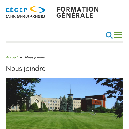
Aller
au
contenu
FORMATION
principal
GÉNÉRALE
Recherche
Accueil
Nous joindre
Nous joindre