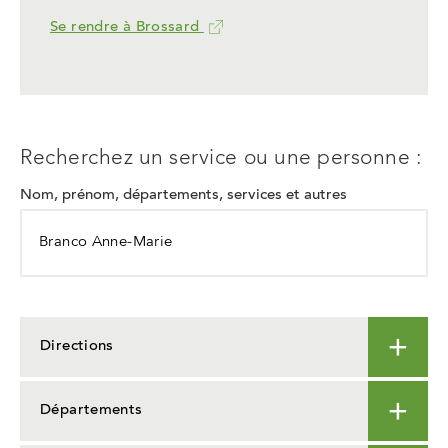
Se rendre à Brossard
Ce
lien
ouvrira
dans
un
nouvel
Recherchez un service ou une personne :
onglet
Nom, prénom, départements, services et autres
Directions
Départements