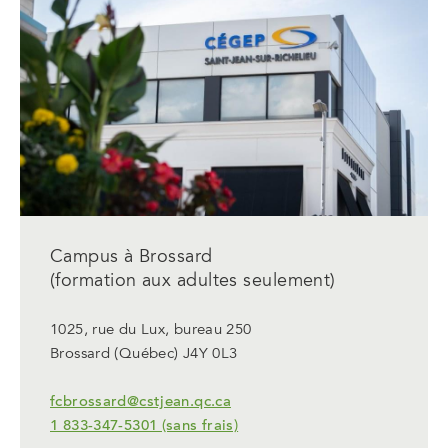
nouvel
onglet
Campus à Brossard
(formation aux adultes seulement)
1025, rue du Lux, bureau 250
Brossard (Québec) J4Y 0L3
fcbrossard@cstjean.qc.ca
1 833-347-5301 (sans frais)